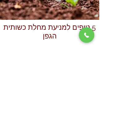
5 טיפים למניעת מחלת כשותית
הגפן
השקייה מסודרת: שימו לב שהגפן מקבל
את כמות המים הדרושה לו, שהקרקע
אינה מוצפת ושהעלים לא נרטבים בשום
צורה שהיא (ממטרות או השקייה בצינור)
מומלץ אוורר את האדמה ולזבל
בקומפוסט.
במידה ויש עלים נגועים או יבשים חשוב
להסיר אותם מהצמח ומהקרקע.
גזום את קצוות העלים הנגועים בעלים
צעירים.
מומלץ להשתמש בקוטלי פטריות