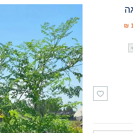
גה
מחיר
1
מבצע