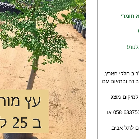
א חומרי
נות!
וב חלקי הארץ.
 בן 2 - 5 ימי עבודה ובתאום עם
למיקום
מוצג
להזמנות בטלפון, בווצאפ 058-6337505 או
 לתל אביב.