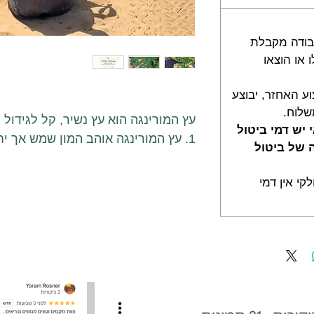
חזר עד 2 ימי עבודה מקבלת
או הוצאו
וע האחזר, יבוצע
שלוח.
עץ המורינגה הוא עץ נשיר, קל לגידול ו
יש דמי ביטול
1. עץ המורינגה אוהב המון שמש אך יחד עם זאת מומלץ לגדלו
רה של ביטול
בסביבה מוגנת מרוח בשל היותו עץ שב
2. טיפול בכנימות יכול להתבצע ע"י ש
קי אין דמי
(אין צורך בחומרי הדברה).
3. גיזום העץ יעשה כבר בסתיו, יש לב
שבורים.
4. ענפים סדוקים או שבורים יש לגזום ע"י גיזום חלק ונקי.
פעמים בשבוע
בכמות של 2/3 ליטר בכל פעם יכולה להספיק.