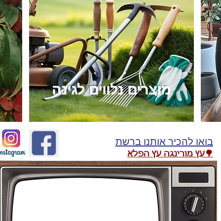
מוצרים נלווים לגינה
בואו להכיר אותנו ברשת
🌳עץ מורינגה עץ הפלא