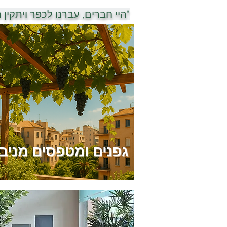
"היי חברים, עברנו לכפר ויתקין 
גפנים ומטפסים מניב