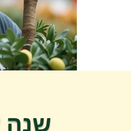
א
שנה ש