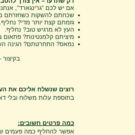
רק שתדעו – אין צורך להסבי
אם יש לכם "גרינגארד", אנחנ
שכחתם להשקות כשחזרתם מה
גזמתם קצת יותר מדי? נחליף.
העץ לא מרגיש טוב? נחליף.
מיציתם קלמנטינות? פתאום ב
נמאס? התחרטתם? הגינה השת
בקיצור 
רוצים שנשלח אליכם את הע
בתוספת עלות משלוח ובלי דא
כמה פרטים חשובים:
אפשר להחליף כמה פעמים שת