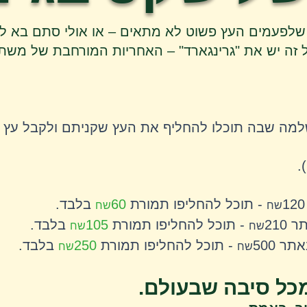
 שלפעמים העץ פשוט לא מתאים – או אולי סתם בא ל
 זה יש את "גרינגארד" – האחריות המורחבת של משתל
למה שבה תוכלו להחליף את העץ שקניתם ולקבל עץ א
).
- תוכל להחליפו תמורת
60
בלבד.
שח
שח
- תוכל להחליפו תמורת ​​
105
בלבד.
שח
שח
- תוכל להחליפו תמורת
250
בלבד.
שח
שח
ל סיבה שבעולם.