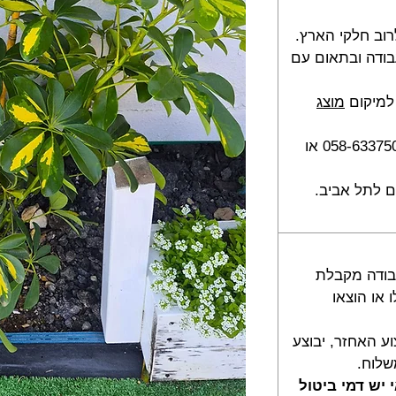
וב חלקי הארץ.
 בן 2 - 5 ימי עבודה ובתאום עם
למיקום
מוצג
להזמנות בטלפון, בווצאפ 058-6337505 או
 לתל אביב.
חזר עד 2 ימי עבודה מקבלת
או הוצאו
וע האחזר, יבוצע
שלוח.
יש דמי ביטול