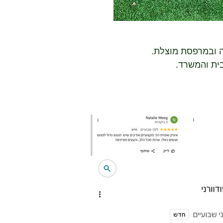
ה ובמרפסת מוצלת.
בית והמשרד.
גידול.
מועטה חסכוני במים.
 או בעציץ או כגדר חי.