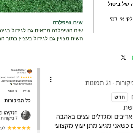
רה של ביטול
קי אין דמי
שיח שיפלרה
שיח השיפלרה מתאים גם לגידול בגינ
השיח מצויין גם לגידול בעציץ בתוך ה
שיח ירוק כל השנה.
מתאים לגינות ומרפסות מוצלות.
השיפלרה הוא צמח עמיד מאוד וקל ל
קצב צימוח איטי
עונת גידול: לשתילה בכול ימות.
ניתן להשיג במשתלה ב 2 גדלים: בינוני וגדול.
גובה הצימוח: כ 3 מטר.
דרישות השקיה: השקיה בינונית עד 
תנאי גידול: צל עם הרבה אור או 2 עד 3 שעות שמש ישירה.
שימושים עקריים: כצמח בודד בקרקע