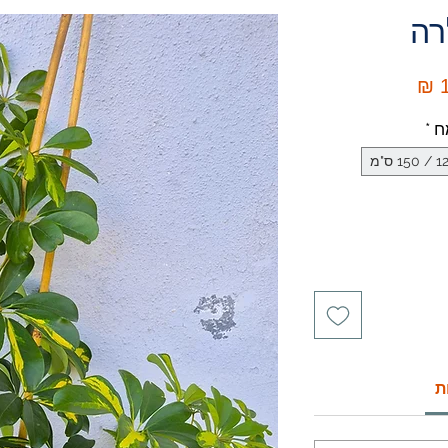
רה
מחיר
1
מבצע
ח
*
ת