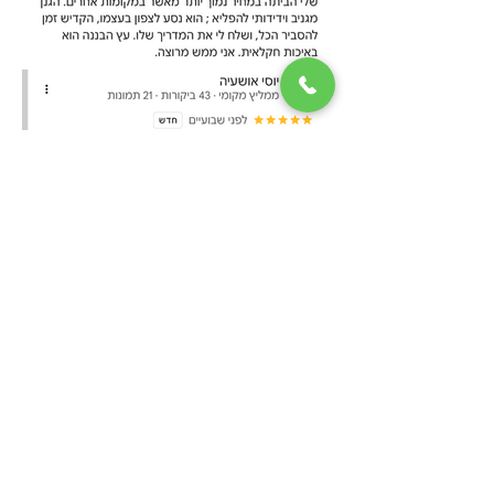
השלישי? שלח לי וואטסאפ ואני
עונה. לא משנה כמה שאלות. צוות
שירות עם המון סבלנות!
📦
משלוח מקצועי
- העץ מגיע
ברכב סגור, אם משהו קורה בדרך -
אנחנו מטפלים.
🚚
מחירון משלוחים:
משלוח רגיל
עד 10 ימי עבודה
שאלות לפני קניה
100ש"ח.
משלוח מהיר
עד 5 ימי עבודה
מרכז מידע
129 ש"ח.
משלוח קספרס
עד 2 ימי
מחירון להורדה
עבודה 200 ש"ח.
המשתלה עושה משלוחים גם
שעות פעילות:​
לתל אביב.
א' - ה' בין השעות 8:00- 15:00