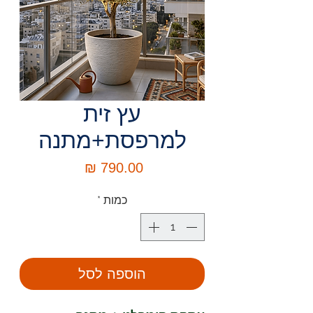
עץ זית
למרפסת+מתנה
מחיר
כמות
*
הוספה לסל