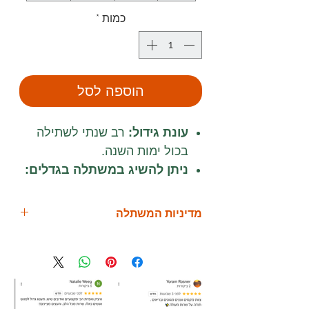
כמות
*
הוספה לסל
עונת גידול:
רב שנתי לשתילה
בכול ימות השנה.
ניתן להשיג במשתלה בגדלים:
מיכל 8 ליטר, 25 ליטר ו 50 ליטר.
גובה הצימוח:
כ 6 מטר.
מדיניות המשתלה
דרישות השקיה:
השקיה מרובה.
תנאי גידול:
שמש מלא / הצללה
למה כדאי לקנות מאיתנו?
חלקית.
-- אנו נותנים שירותי הובלה
קצב גידול:
בינוני עד מהיר.
לכל חלקי הארץ!
עונת פריחה:
אביב, חורף עם
--
אנו מתחייבים לעץ מניב!