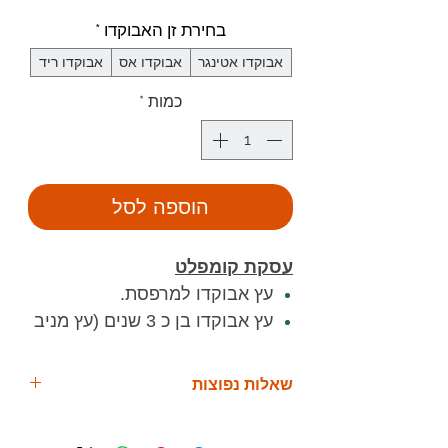
בחירת זן האבוקדו
*
אבוקדו אטינגר
אבוקדו אס
אבוקדו ריד
כמות
*
הוספה לסל
עסקת קומפלט
עץ אבוקדו למרפסת.
עץ אבוקדו בן כ 3 שנים (עץ מניב
פרי).
מיכל דמוי אבן קל משקל.
שאלות נפוצות
לקוח יקר, בהזמנת מוצר זה אתה
"מה אם זה לא יצליח לי?"