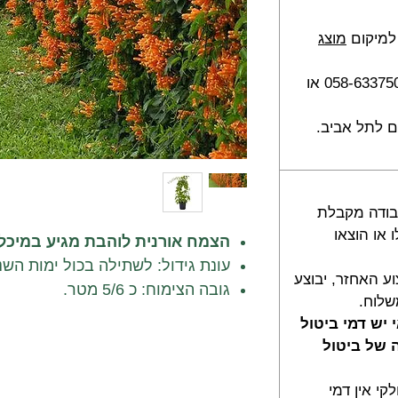
למיקום
מוצג
להזמנות בטלפון, בווצאפ 058-6337505 או
 לתל אביב.
חזר עד 2 ימי עבודה מקבלת
או הוצאו
הצמח אורנית לוהבת מגיע במיכל 10 ליטר
עונת גידול: לשתילה בכול ימות השנ
וע האחזר, יבוצע
גובה הצימוח: כ 5/6 מטר.
שלוח.
דרישות השקיה: השקיה בינונית עד 
יש דמי ביטול
תנאי גידול: שמש מלא או חלקית.
רה של ביטול
קצב גידול: בינוני / מהיר.
עונת פריחה: רוב ימות השנה.
קי אין דמי